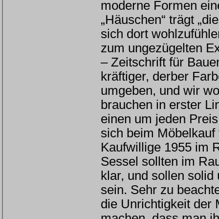
moderne Formen eine
„Häuschen“ trägt „die
sich dort wohlzufühl
zum ungezügelten Ex
– Zeitschrift für Bau
kräftiger, derber Far
umgeben, und wir wol
brauchen in erster L
einen um jeden Prei
sich beim Möbelkauf 
Kaufwillige 1955 im
Sessel sollten im Ra
klar, und sollen soli
sein. Sehr zu beacht
die Unrichtigkeit de
machen, dass man ihr