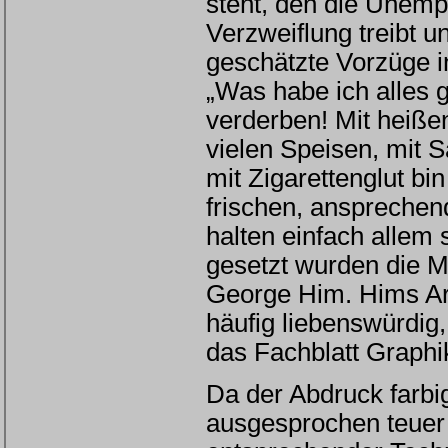
steht, den die Unempf
Verzweiflung treibt 
geschätzte Vorzüge in
„Was habe ich alles
verderben! Mit heiße
vielen Speisen, mit S
mit Zigarettenglut bi
frischen, anspreche
halten einfach allem 
gesetzt wurden die 
George Him. Hims Arb
häufig liebenswürdig
das Fachblatt Graphi
Da der Abdruck farbi
ausgesprochen teuer 