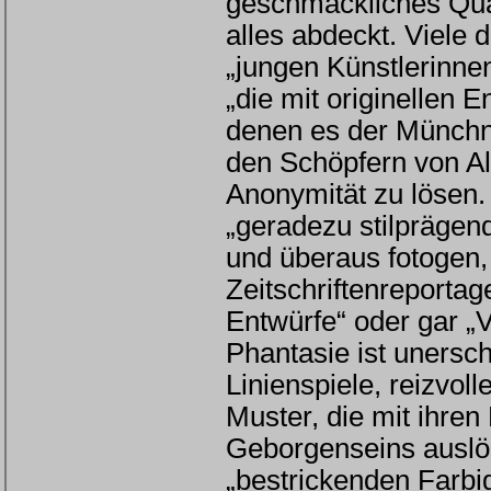
geschmackliches Qual
alles abdeckt. Viele
„jungen Künstlerinnen
„die mit originellen
denen es der Münchne
den Schöpfern von A
Anonymität zu lösen
„geradezu stilprägen
und überaus fotogen, 
Zeitschriftenreportag
Entwürfe“ oder gar „
Phantasie ist unersch
Linienspiele, reizvo
Muster, die mit ihre
Geborgenseins auslöse
„bestrickenden Farbi