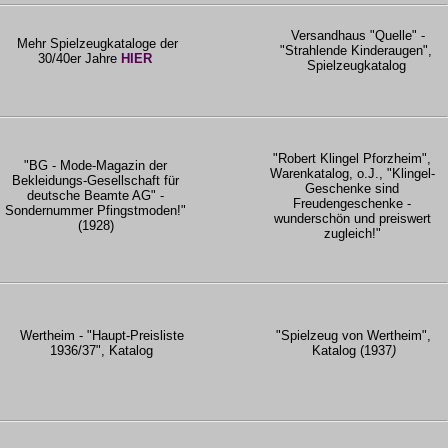
Versandhaus "Quelle" -
Mehr Spielzeugkataloge der
"Strahlende Kinderaugen",
30/40er Jahre
HIER
Spielzeugkatalog
"Robert Klingel Pforzheim",
"BG - Mode-Magazin der
Warenkatalog, o.J., "Klingel-
Bekleidungs-Gesellschaft für
Geschenke sind
deutsche Beamte AG" -
Freudengeschenke -
Sondernummer Pfingstmoden!"
wunderschön und preiswert
(1928)
zugleich!"
Wertheim - "Haupt-Preisliste
"Spielzeug von Wertheim",
1936/37", Katalog
Katalog (1937
)