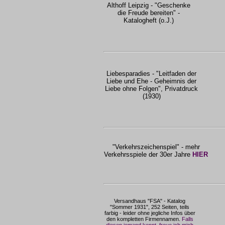
Althoff Leipzig - "Geschenke
die Freude bereiten" -
Katalogheft (o.J.)
Liebesparadies - "Leitfaden der
Liebe und Ehe - Geheimnis der
Liebe ohne Folgen", Privatdruck
(1930)
"Verkehrszeichenspiel" - mehr
Verkehrsspiele der 30er Jahre
HIER
Versandhaus "FSA" - Katalog
"Sommer 1931", 252 Seiten, teils
farbig - leider ohne jegliche Infos über
den kompletten Firmennamen.
Falls
diesen jemand kennt, freue ich mich