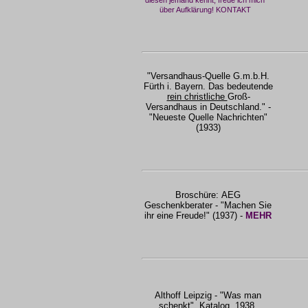
über Aufklärung! KONTAKT
"Versandhaus-Quelle G.m.b.H.
Fürth i. Bayern. Das bedeutende
rein christliche
Groß-
Versandhaus in Deutschland." -
"Neueste Quelle Nachrichten"
(1933)
Broschüre:
AEG
Geschenkberater - "Machen Sie
ihr eine Freude!" (1937) -
MEHR
Althoff Leipzig - "Was man
schenkt", Katalog, 1938