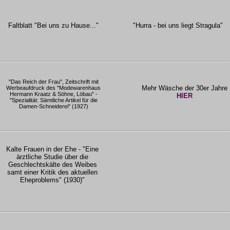
Faltblatt "Bei uns zu Hause..."
"Hurra - bei uns liegt Stragula"
"Das Reich der Frau", Zeitschrift mit
Mehr Wäsche der 30er Jahre
Werbeaufdruck des "Modewarenhaus
Hermann Kraatz & Söhne, Löbau" -
HIER
"Spezialität: Sämtliche Artikel für die
Damen-Schneiderei" (1927)
Kalte Frauen in der Ehe - "Eine
ärztliche Studie über die
Geschlechtskälte des Weibes
samt einer Kritik des aktuellen
Eheproblems" (1930)"