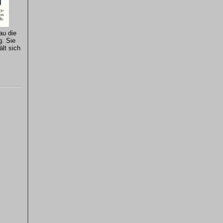
au die
g. Sie
ält sich