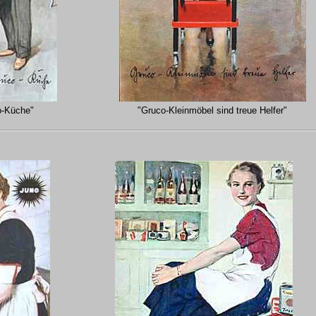
o-Küche"
"Gruco-Kleinmöbel sind treue Helfer"