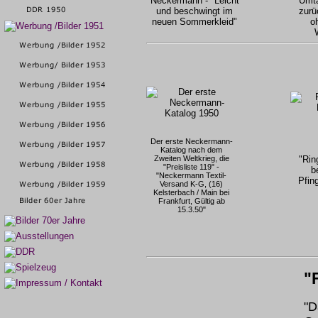
Neckermann - "Leicht
"Umt
und beschwingt im
zurü
neuen Sommerkleid"
o
Der erste Neckermann-
Katalog nach dem
Zweiten Weltkrieg, die
"Ring
"Preisliste 119" -
b
"Neckermann Textil-
Pfin
Versand K-G, (16)
Kelsterbach / Main bei
Frankfurt, Gültig ab
15.3.50"
"
"D