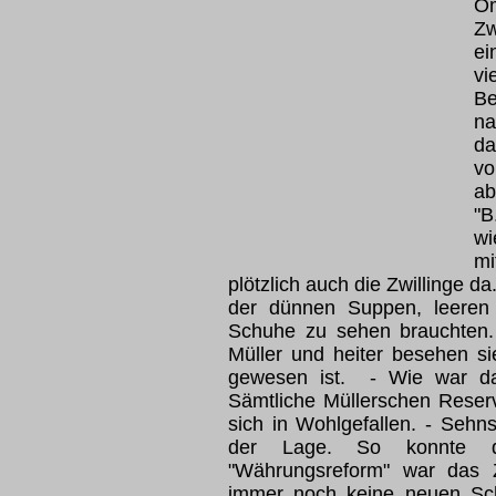
Om
Zw
e
v
B
n
da
vo
ab
"B
wi
m
plötzlich auch die Zwillinge d
der dünnen Suppen, leeren
Schuhe zu sehen brauchten. H
Müller und heiter besehen si
gewesen ist. - Wie war d
Sämtliche Müllerschen Reserv
sich in Wohlgefallen. - Sehn
der Lage. So konnte d
"Währungsreform" war das 
immer noch keine neuen Schu