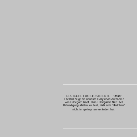
DEUTSCHE Film ILLUSTRIERTE - "Unser
Titelbild zeigt die neueste Hollywood-Aufnahme
von Hildegard Knef, alias Hildegarde Neff. Mit
Befriedigung stellen wir fest, daß sich "Hildchen"
nicht im geringsten verändert hat.