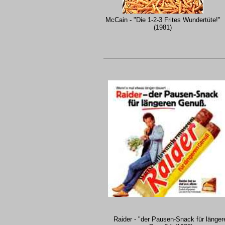
McCain - "Die 1-2-3 Frites Wundertüte!"
(1981)
Raider - "der Pausen-Snack für länger