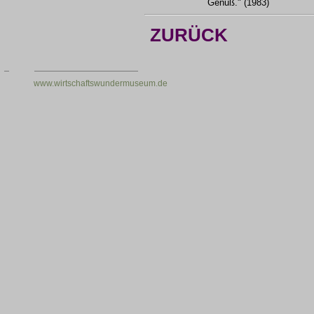
Genuß." (1983)
ZURÜCK
www.wirtschaftswundermuseum.de