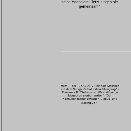
seine Hannelore: Jetzt singen sie
gemeinsam"
stern - Titel: "EXKLUSIV Reinhold Messner
auf dem Nanga Parbat - Mein Alleingang" -
Themen z.B: "Selbstmord: Weshalb junge
Menschen sterben wollen", "Der
Konkurrenzkampf zwischen "Airbus" und
"Boeing 767""