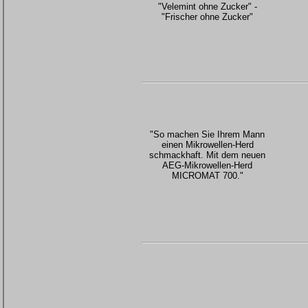
"Velemint ohne Zucker" -
"Frischer ohne Zucker"
"So machen Sie Ihrem Mann
einen Mikrowellen-Herd
schmackhaft. Mit dem neuen
AEG-Mikrowellen-Herd
MICROMAT 700."