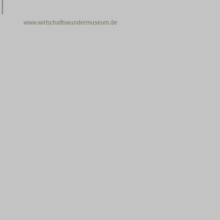
www.wirtschaftswundermuseum.de