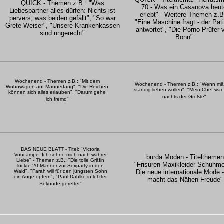
QUICK - Themen z.B.: "Was
70 - Was ein Casanova heut
Liebespartner alles dürfen: Nichts ist
erlebt" - Weitere Themen z.B
pervers, was beiden gefällt", "So war
"Eine Maschine fragt - der Pat
Grete Weiser", "Unsere Krankenkassen
antwortet", "Die Porno-Prüfer 
sind ungerecht"
Bonn"
Wochenend - Themen z.B.: "Mit dem
Wochenend - Themen z.B.: "Wenn mä
Wohnwagen auf Männerfang", "Die Reichen
ständig lieben wollen", "Mein Chef war
können sich alles erlauben", "Darum gehe
nachts der Größte"
ich fremd"
DAS NEUE BLATT - Titel: "Victoria
Voncampe: Ich sehne mich nach wahrer
burda Moden - Titelthemen
Liebe" - Themen z.B.: "Die tolle Gräfin
"Frisuren Maxikleider Schuhmo
lockte 20 Männer zur Sexparty in den
Wald", "Farah will für den jüngsten Sohn
Die neue internationale Mode 
ein Auge opfern", "Paul Dahlke in letzter
macht das Nähen Freude"
Sekunde gerettet"