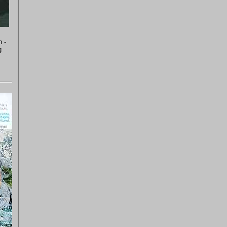
n -
g