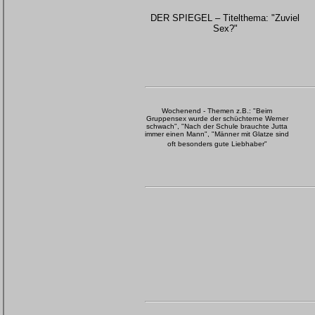
DER SPIEGEL – Titelthema: "Zuviel
Sex?"
Wochenend - Themen z.B.: "Beim
Gruppensex wurde der schüchterne Werner
schwach", "Nach der Schule brauchte Jutta
immer einen Mann", "Männer mit Glatze sind
oft besonders gute Liebhaber"