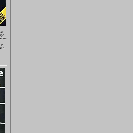
ßer
ige
arles
 in
uen