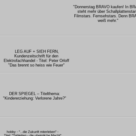
"Donnerstag BRAVO kaufen! In B
steht mehr über Schallplattenstar
Filmstars. Fernsehstars. Denn B
weiß mehr."
LEG AUF + SIEH FERN,
Kundenzeitschrift für den
Elektrofachhandel - Titel: Peter Orloff
"Das brennt so heiss wie Feuer"
DER SPIEGEL – Titelthema:
"Kindererziehung: Verlorene Jahre?"
hobby - "...die Zukunft miterleben" -
Titel: "Tabletten - die uheimliche Macht"