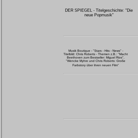
DER SPIEGEL - Titelgeschichte: "Die
neue Popmusik"
Musik Boutique - "Stars - Hits - News" -
Titelbild: Chris Roberts - Themen z.B.: "Macht
Beethoven zum Bestseller: Miguel Rios",
"Wencke Myhre und Chris Roberts: Große
Farbstory über ihren neuen Film"