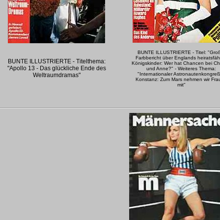
BUNTE ILLUSTRIERTE - Titel: "Gro
Farbbericht über Englands heiratsfäh
BUNTE ILLUSTRIERTE - Titelthema:
Königskinder: Wer hat Chancen bei Ch
"Apollo 13 - Das glückliche Ende des
und Anne?" - Weiteres Thema:
"Internationaler Astronautenkongreß
Weltraumdramas"
Konstanz: Zum Mars nehmen wir Fra
mit"