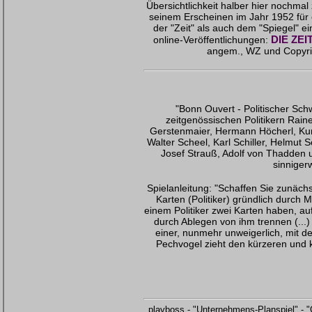
Übersichtlichkeit halber hier nochmal
seinem Erscheinen im Jahr 1952 für
der "Zeit" als auch dem "Spiegel" ei
DIE ZEI
online-Veröffentlichungen:
angem., WZ und Copyr
"Bonn Ouvert - Politischer Sch
zeitgenössischen Politikern Rain
Gerstenmaier, Hermann Höcherl, Kur
Walter Scheel, Karl Schiller, Helmut
Josef Strauß, Adolf von Thadden 
sinnigerw
Spielanleitung: "Schaffen Sie zunächst
Karten (Politiker) gründlich durch M
einem Politiker zwei Karten haben, a
durch Ablegen von ihm trennen (...)
einer, nunmehr unweigerlich, mit d
Pechvogel zieht den kürzeren und
playboss - "Unternehmens-Planspiel" - "