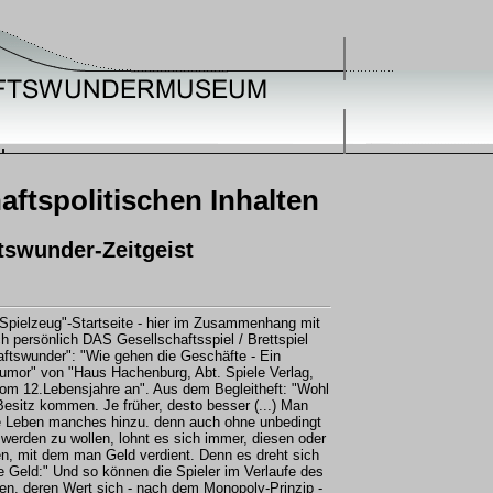
aftspolitischen Inhalten
ftswunder-Zeitgeist
Spielzeug"-Startseite - hier im Zusammenhang mit
h persönlich DAS Gesellschaftsspiel / Brettspiel
ftswunder": "Wie gehen die Geschäfte - Ein
umor" von "Haus Hachenburg, Abt. Spiele Verlag,
om 12.Lebensjahre an". Aus dem Begleitheft: "Wohl
sitz kommen. Je früher, desto besser (...) Man
che Leben manches hinzu. denn auch ohne unbedingt
werden zu wollen, lohnt es sich immer, diesen oder
en, mit dem man Geld verdient. Denn es dreht sich
e Geld:" Und so können die Spieler im Verlaufe des
n, deren Wert sich - nach dem Monopoly-Prinzip -