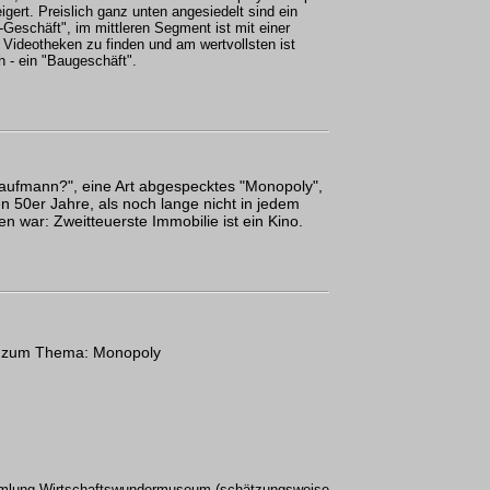
eigert. Preislich ganz unten angesiedelt sind ein
-Geschäft", im mittleren Segment ist mit einer
r Videotheken zu finden und am wertvollsten ist
ch - ein "Baugeschäft".
 Kaufmann?", eine Art abgespecktes "Monopoly",
en 50er Jahre, als noch lange nicht in jedem
n war: Zweitteuerste Immobilie ist ein Kino.
r zum Thema: Monopoly
ammlung Wirtschaftswundermuseum (schätzungsweise