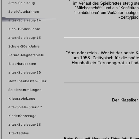
im Verlauf des Spielbrettes stetig st
"Milchgeschäft" und ein "Konfitüren
"Leihbücherei" ein Vorläufer heutige
- zeittypis
"Arm oder reich - Wer ist der beste
um 1958. Zeittypisch für die spät
Haushalt ein Fernsehgerät zu finde
Der Klassike
Beim Spiel mit Monopoly, Privatfoto S