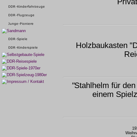
Priva
Holzbaukasten "D
Rei
"
Stahlhelm für den
einem Spielz
19
Weihn