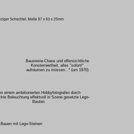
nziger Schachtel, Maße 87 x 63 x 25mm
Bausteine-Chaos und offensichtliche
Konsterniertheit, alles "sofort!"
aufräumen zu müssen...* (um 1970)
on einem ambitionierten Hobbyfotografen durch
kte Beleuchtung effektvoll in Szene gesetzte Lego-
Bauten
as Bauen mit Lego-Steinen