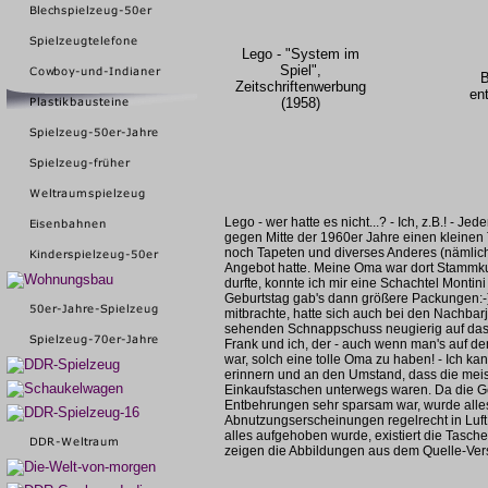
Lego - "System im
Spiel",
B
Zeitschriftenwerbung
en
(1958)
Lego - wer hatte es nicht...? - Ich, z.B.! - Jed
gegen Mitte der 1960er Jahre einen kleine
noch Tapeten und diverses Anderes (nämlich
Angebot hatte. Meine Oma war dort Stammkun
durfte, konnte ich mir eine Schachtel Monti
Geburtstag gab's dann größere Packungen:-
mitbrachte, hatte sich auch bei den Nachba
sehenden Schnappschuss neugierig auf das Öf
Frank und ich, der - auch wenn man's auf dem
war, solch eine tolle Oma zu haben! - Ich ka
erinnern und an den Umstand, dass die meis
Einkaufstaschen unterwegs waren. Da die Ge
Entbehrungen sehr sparsam war, wurde alles
Abnutzungserscheinungen regelrecht in Luft 
alles aufgehoben wurde, existiert die Tasch
zeigen die Abbildungen aus dem Quelle-Ve