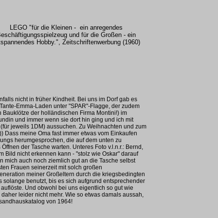
LEGO "für die Kleinen - ein anregendes
eschäftigungsspielzeug und für die Großen - ein
tspannendes Hobby.", Zeitschriftenwerbung (1960)
enfalls nicht in früher Kindheit. Bei uns im Dorf gab es
n Tante-Emma-Laden unter "SPAR"-Flagge, der zudem
 Bauklötze der holländischen Firma Montini!) im
din und immer wenn sie dort hin ging und ich mit
ni (für jeweils 1DM) aussuchen. Zu Weihnachten und zum
)) Dass meine Oma fast immer etwas vom Einkaufen
rjungs herumgesprochen, die auf dem unten zu
fnen der Tasche warten. Unteres Foto v.l.n.r.: Bernd,
 Bild nicht erkennen kann - "stolz wie Oskar" darauf
nn mich auch noch ziemlich gut an die Tasche selbst
ten Frauen seinerzeit mit solch großen
neration meiner Großeltern durch die kriegsbedingten
 solange benutzt, bis es sich aufgrund entsprechender
auflöste. Und obwohl bei uns eigentlich so gut wie
e daher leider nicht mehr. Wie so etwas damals aussah,
rsandhauskatalog von 1964!