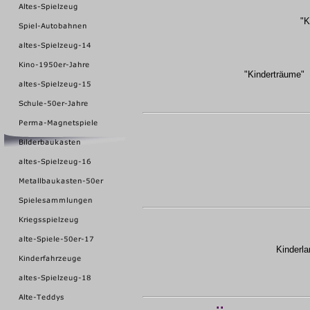
"K
"Kinderträume"
Kinderla