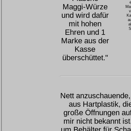
Maggi-Würze
Mag
v
und wird dafür
Ka
a
mit hohen
a
S
Ehren und 1
Marke aus der
Kasse
überschüttet."
Nett anzuschauende,
aus Hartplastik, d
große Öffnungen au
mir nicht bekannt ist
um Behälter für Scha