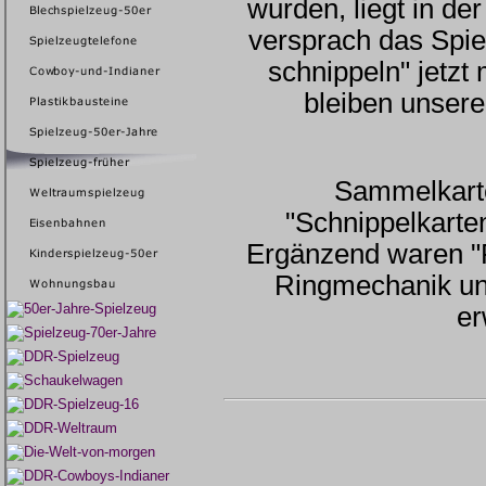
wurden, liegt in de
versprach das Spie
schnippeln" jetzt
bleiben unsere 
Sammelkarte
"Schnippelkarte
Ergänzend waren "P
Ringmechanik und
er